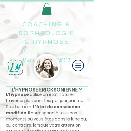
COACHING &
SOPHROLOGIE
&
HYPNOSE
06 74 12 92 85
Marion LE TREUT
L'HYPNOSE ERICKSONIENNE ?
L'hypnose
utilise un état naturel
traversé plusieurs fois par jour par tout
être humain:
L'état de conscience
modifiée
. Il correspond à tous ces
moments où vous êtes dans la lune ou,
au contraire, lorsque votre attention