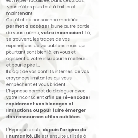
est hyper-focalisée. Dans ces 2 cas,
vous n'êtes plus tout à fait ici et
maintenant.
Cet état de conscience modifiée,
permet d'accéder à
une autre partie
de vous même,
votre inconscient
. Là,
se trouvent, les traces de vos
expériences de vie oubliées mais qui
pourtant sont bien là, en vous et
agissent à votre insu pour le meilleur...
et pour le pire !...
Il s'agit de vos conflits internes, de vos
croyances limitantes qui vous
empêchent et vous brident...
L'hypnose permet de dialoguer avec
votre inconscient
afin de ré-encoder
rapidement vos blocages et
limitations ou pour faire émerger
des ressources utiles oubliées.
L'Hypnose existe
depuis l'origine de
l'humanité
. Elle est ensuite utilisée à