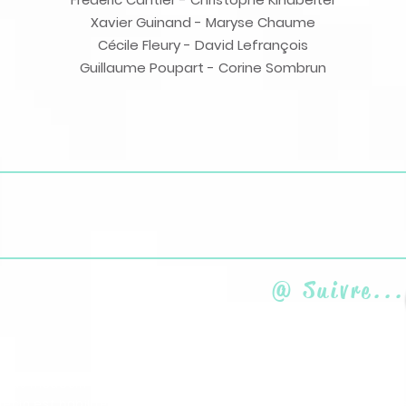
Xavier Guinand -
Maryse Chaume
Cécile Fleury -
David Lefrançois
Guillaume Poupart - Corine Sombrun
@ Suivre...
s pas médecin et ne peux, en aucun cas, me substituer à un avi
ecin est habilité à poser un diagnostic et prescrire tout trai