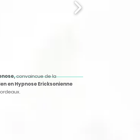
pnose,
convaincue de la
ien en Hypnose Ericksonienne
Bordeaux.