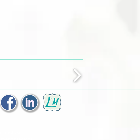
s médical.
tement médical.