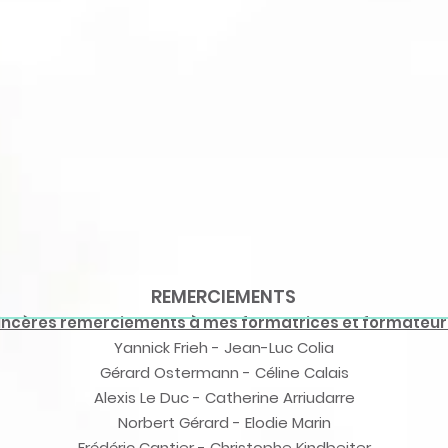
REMERCIEMENTS
incères remerciements à mes formatrices et formateur
Yannick Frieh -
Jean-Luc Colia
Gérard Ostermann -
Céline Calais
Alexis Le Duc -
Catherine Arriudarre
Norbert Gérard -
Elodie Marin
Frédéric Cantier -
Christophe Kindbeiter