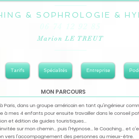
HING & SOPHROLOGIE &
HY
06 74 12 92 85
Marion LE TREUT
Tarifs
Spécialités
Entreprise
Pod
MON PARCOURS
ns à Paris, dans un groupe américain en tant qu'ingénieur co
ée à mes 4 enfants pour ensuite travailler dans le conseil p
on et édition de guides touristiques...
invitée sur mon chemin... puis l'Hypnose... le Coaching... et 
ion vers l'accompagnement des personnes au mieux-être.