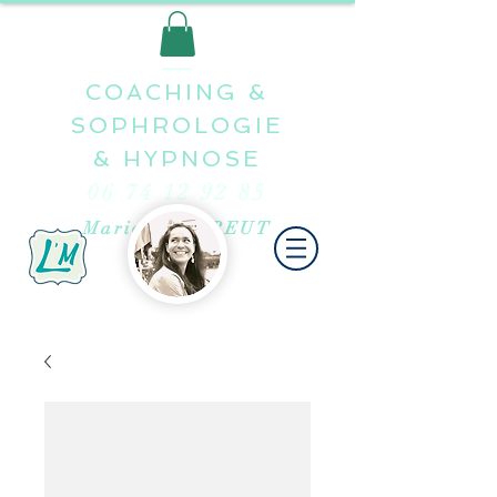
COACHING &
SOPHROLOGIE
&
HYPNOSE
06 74 12 92 85
Marion LE TREUT