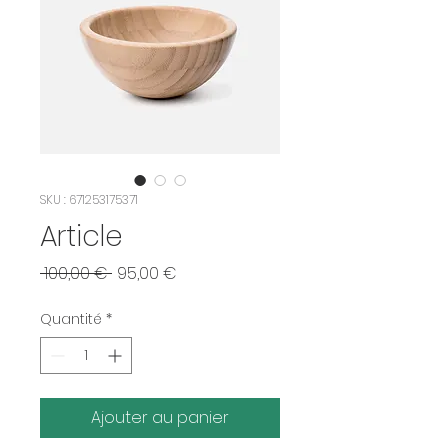
SKU : 671253175371
Article
Prix
Prix
 100,00 € 
95,00 €
original
promotionnel
Quantité
*
Ajouter au panier