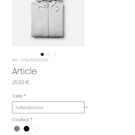
SKU : 217537123517253
Article
Prix
25,00 €
Taille
*
Couleur
*