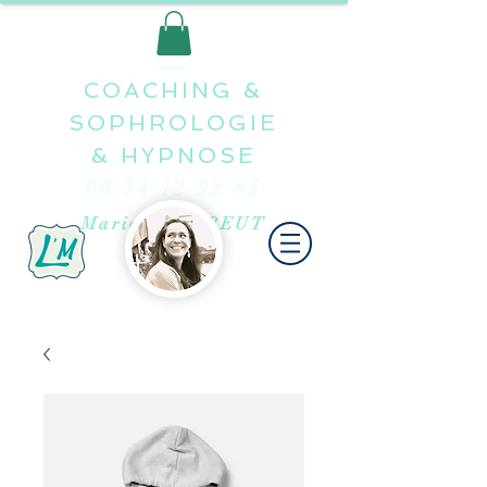
COACHING &
SOPHROLOGIE
&
HYPNOSE
06 74 12 92 85
Marion LE TREUT