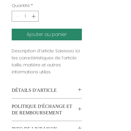
Quantité
*
Ajouter au panier
Description d'article. Saisissez ici 
les caractéristiques de l'article : 
taille, matière et autres 
informations utiles.
DÉTAILS D'ARTICLE
Détails d'article. Saisissez ici les
POLITIQUE D'ÉCHANGE ET
caractéristiques de l'article :
DE REMBOURSEMENT
taille, matière et autres détails
utiles. Cet emplacement est
Politique d'échange et de
idéal pour expliquer les
INFO DE LIVRAISON
remboursement. Informez vos