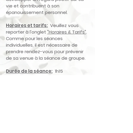
vie et contribuent à son
épanouissement personnel.
Horaires et tarifs:
Veuillez vous
reporter à l'onglet
"Horaires & Tarifs"
.
Comme pour les séances
individuelles, il est nécessaire de
prendre rendez-vous pour prévenir
de sa venue à la séance de groupe.
Durée de la séance:
1h15
Déroulé d’une séance:
• Un premier temps d’échange
permettant à chacun d’exprimer ses
attentes et de partager son vécu
entre deux séances s’il le souhaite.
• La pratique d’exercices basés sur la
respiration associée à des
mouvements doux de contraction et